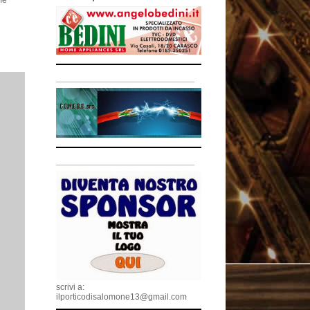
me
_________________________
_________________________
scrivi a:
ilporticodisalomone13@gmail.com