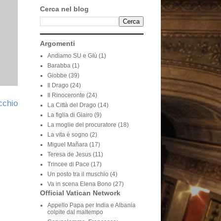
Cerca nel blog
Argomenti
Andiamo SU e GIù
(1)
Barabba
(1)
Giobbe
(39)
Il Drago
(24)
Il Rinoceronte
(24)
cchio
La Città del Drago
(14)
La figlia di Giairo
(9)
La moglie del procuratore
(18)
La vita è sogno
(2)
Miguel Mañara
(17)
Teresa de Jesus
(11)
Trincee di Pace
(17)
Un posto tra il muschio
(4)
Va in scena Elena Bono
(27)
Official Vatican Network
Appello Papa per India e Albania
colpite dal maltempo