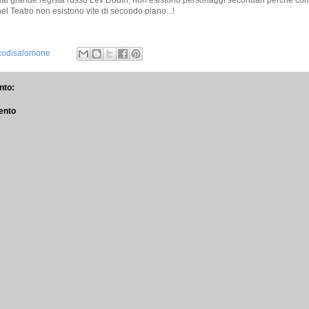
al grande regista russo Lev Dodin, non esistono personaggi secondari perchè co
el Teatro non esistono vite di secondo piano...!
icodisalomone
to:
ento