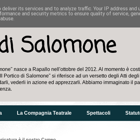
deliver its services and to analyze traffic. Your IP address and
formance and security metrics to ensure quality of service, ge
 abuse.
o di Salomone
one" nasce a Rapallo nell'ottobre del 2012. Al momento è costitui
Il Portico di Salomone" si riferisce ad un versetto degli Atti degl
uardarli, vederli in azione ed apprezzarli. Abbiamo immaginato i
ienza.
a
La Compagnia Teatrale
Spettacoli
Statut
ricatura è il nostro Cameo...