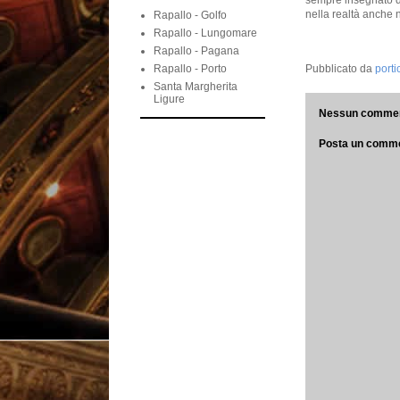
sempre insegnato d
nella realtà anche n
Rapallo - Golfo
Rapallo - Lungomare
Rapallo - Pagana
Rapallo - Porto
Pubblicato da
port
Santa Margherita
Ligure
Nessun commen
Posta un comm