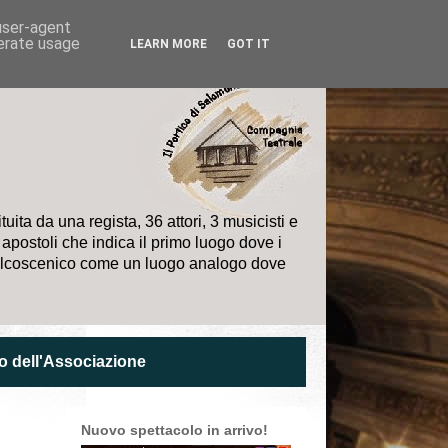
 user-agent
nerate usage
LEARN MORE
GOT IT
ta da una regista, 36 attori, 3 musicisti e
i apostoli che indica il primo luogo dove i
l palcoscenico come un luogo analogo dove
o dell'Associazione
Nuovo spettacolo in arrivo!