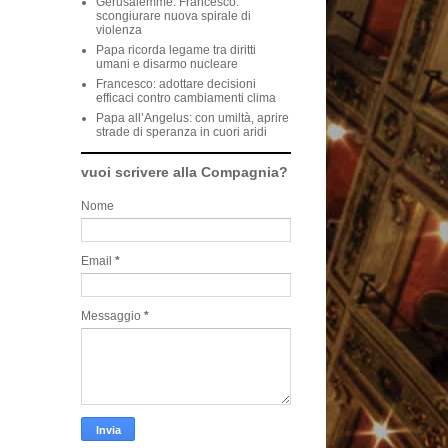
Gerusalemme. Francesco:
scongiurare nuova spirale di
violenza
Papa ricorda legame tra diritti
umani e disarmo nucleare
Francesco: adottare decisioni
efficaci contro cambiamenti clima
Papa all’Angelus: con umiltà, aprire
strade di speranza in cuori aridi
vuoi scrivere alla Compagnia?
Nome
Email
*
Messaggio
*