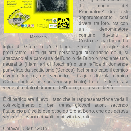
“La moglie del
Procuratore”, due testi
apparentemente così
diversi tra loro, ma con
un denominatore
comune davanti a
Manifesto
Cristo c'è Joachim in La
figlia di Giàiro o c'è Claudia Serena, la moglie del
procuratore. Tutti gli altri personaggi discendono da lì, si
attaccano alla carovana dell'uno o dell'altro o mediante una
neutralità (i familiari di Joachim) o una raffica di domande
pur velate da scetticismo (Seneca). Nel primo caso il comico
diventa tragico, nel secondo il tragico diventa comico
(Comico inteso nel suo vero significato). In tutti e due i casi
viene affrontato il dramma dell'uomo, della sua libertà.
È di particolare rilievo il fatto che la rappresentazione veda il
coinvolgimento di ben trenta giovani attori, secondo
l’auspicio più volte espresso da Elena Bono, che desiderava
vedere i giovani coinvolti in attività teatrali.
Chiavari, 08/05/ 2015