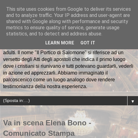
This site uses cookies from Google to deliver its services
and to analyze traffic. Your IP address and user-agent are
Il Portico di Salomone
shared with Google along with performance and security
metrics to ensure quality of service, generate usage
La Compagnia teatrale "Il Portico di Salomone" nasce a
statistics, and to detect and address abuse.
Rapallo nell'ottobre del 2012. Al momento è costituita da
LEARN MORE
GOT IT
una regista, 36 attori, 3 musicisti e un gruppo di collaboratori
adulti. Il nome "Il Portico di Salomone" si riferisce ad un
versetto degli Atti degli apostoli che indica il primo luogo
dove i cristiani si riunivano e tutti potevano guardarli, vederli
in azione ed apprezzarli. Abbiamo immaginato il
palcoscenico come un luogo analogo dove rendere
testimonianza della nostra esperienza.
▼
Va in scena Elena Bono -
Comunicato Stampa