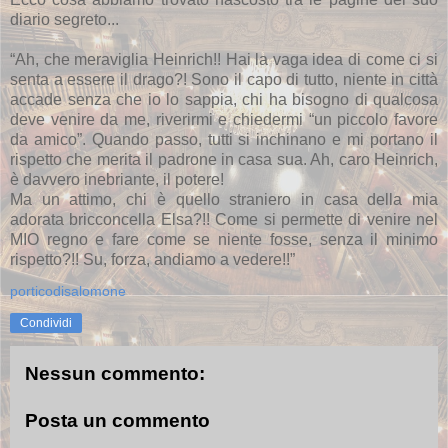
diario segreto...
“Ah, che meraviglia Heinrich!! Hai la vaga idea di come ci si
senta a essere il drago?! Sono il capo di tutto, niente in città
accade senza che io lo sappia, chi ha bisogno di qualcosa
deve venire da me, riverirmi e chiedermi “un piccolo favore
da amico”. Quando passo, tutti si inchinano e mi portano il
rispetto che merita il padrone in casa sua. Ah, caro Heinrich,
è davvero inebriante, il potere!
Ma un attimo, chi è quello straniero in casa della mia
adorata bricconcella Elsa?!! Come si permette di venire nel
MIO regno e fare come se niente fosse, senza il minimo
rispetto?!! Su, forza, andiamo a vedere!!”
porticodisalomone
Condividi
Nessun commento:
Posta un commento