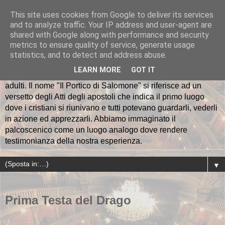
This site uses cookies from Google to deliver its services
and to analyze traffic. Your IP address and user-agent are
Il Portico di Salomone
shared with Google along with performance and security
metrics to ensure quality of service, generate usage
La Compagnia teatrale "Il Portico di Salomone" nasce a
statistics, and to detect and address abuse.
Rapallo nell'ottobre del 2012. Al momento è costituita da
LEARN MORE
GOT IT
una regista, 36 attori, 3 musicisti e un gruppo di collaboratori
adulti. Il nome "Il Portico di Salomone" si riferisce ad un
versetto degli Atti degli apostoli che indica il primo luogo
dove i cristiani si riunivano e tutti potevano guardarli, vederli
in azione ed apprezzarli. Abbiamo immaginato il
palcoscenico come un luogo analogo dove rendere
testimonianza della nostra esperienza.
▼
Prima Testa del Drago